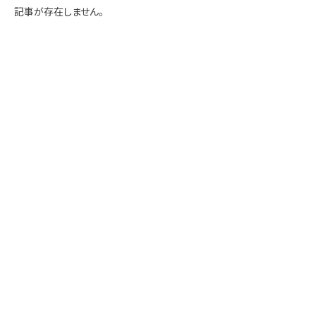
学内専用
検索
記事が存在しません。
English
Q&A
アクセス・お問合せ
メルマガ
IMI本サイトへ