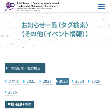
コ
ン
テ
HOME
お知らせ一覧（タグ検索）
ン
概要
ツ
【その他（イベント情報）】
へ
運営
ス
2026年度公募
キ
ッ
2026年度 随時募集枠 公募
プ
お知らせ一覧に戻る
採択研究・報告書一覧
イベント情報
全年度
2021
2022
2023
2024
2025
会場設備
2026
研究代表者専用
委員専用
▼投稿日時降順