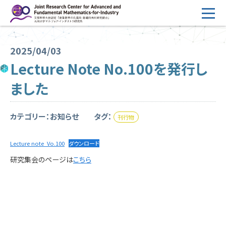
コ
ン
テ
HOME
ン
2025/04/03
概要
ツ
Lecture Note No.100を発行し
へ
運営
ました
ス
2026年度公募
キ
ッ
カテゴリー：お知らせ
タグ：
刊行物
2026年度 随時募集枠 公募
プ
採択研究・報告書一覧
Lecture note_Vo.100
ダウンロード
研究集会のページは
こ
ちら
イベント情報
会場設備
研究代表者専用
委員専用