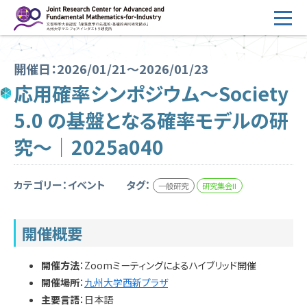
コ
ン
テ
HOME
ン
開催日：2026/01/21～2026/01/23
概要
ツ
応用確率シンポジウム～Society
へ
運営
5.0 の基盤となる確率モデルの研
ス
2026年度公募
キ
究～｜2025a040
ッ
2026年度 随時募集枠 公募
プ
カテゴリー：イベント
タグ：
一般研究
研究集会II
採択研究・報告書一覧
イベント情報
開催概要
会場設備
開催方法
：Zoomミーティングによるハイブリッド開催
開催場所
：
九州大学西新プラザ
研究代表者専用
委員専用
主要言語
：日本語