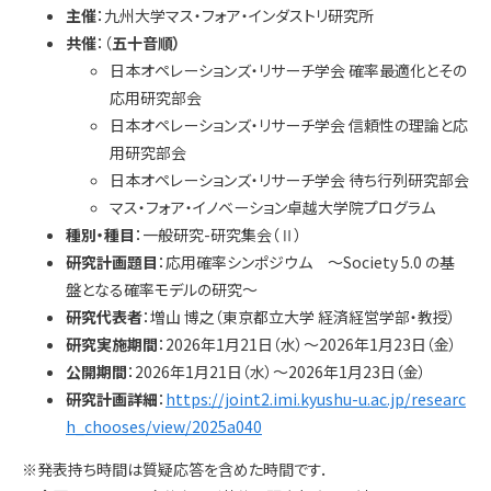
学内専用
検索
主催
：九州大学マス・フォア・インダストリ研究所
共催
：（
五十音順）
English
日本オペレーションズ・リサーチ学会 確率最適化とその
応用研究部会
Q&A
アクセス・お問合せ
日本オペレーションズ・リサーチ学会 信頼性の理論と応
メルマガ
用研究部会
IMI本サイトへ
日本オペレーションズ・リサーチ学会 待ち行列研究部会
マス・フォア・イノベーション卓越大学院プログラム
種別・種目
：一般研究-研究集会（Ⅱ）
研究計画題目
：応用確率シンポジウム ～Society 5.0 の基
盤となる確率モデルの研究～
研究代表者
：増山 博之（東京都立大学 経済経営学部・教授）
研究実施期間
：2026年1月21日（水）〜2026年1月23日（金）
公開期間
：2026年1月21日（水）〜2026年1月23日（金）
研究計画詳細
：
https://joint2.imi.kyushu-u.ac.jp/researc
h_chooses/view/2025a040
※発表持ち時間は質疑応答を含めた時間です．