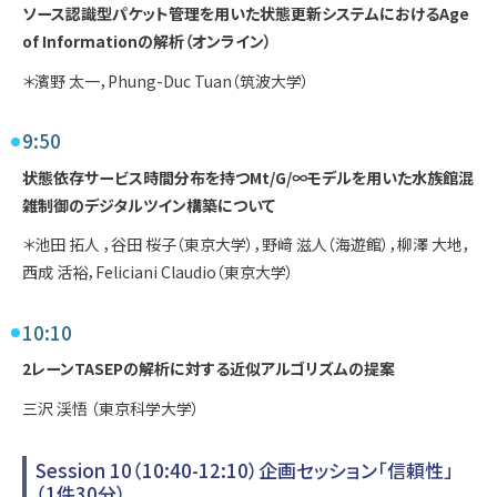
ソース認識型パケット管理を用いた状態更新システムにおけるAge
of Informationの解析（オンライン）
＊濱野 太一，Phung-Duc Tuan（筑波大学）
9:50
状態依存サービス時間分布を持つMt/G/∞モデルを用いた水族館混
雑制御のデジタルツイン構築について
＊池田 拓人 ，谷田 桜子（東京大学），野﨑 滋人（海遊館），柳澤 大地，
西成 活裕，Feliciani Claudio（東京大学）
10:10
2レーンTASEPの解析に対する近似アルゴリズムの提案
三沢 渓悟 （東京科学大学）
Session 10（10:40-12:10）企画セッション「信頼性」
（1件30分）