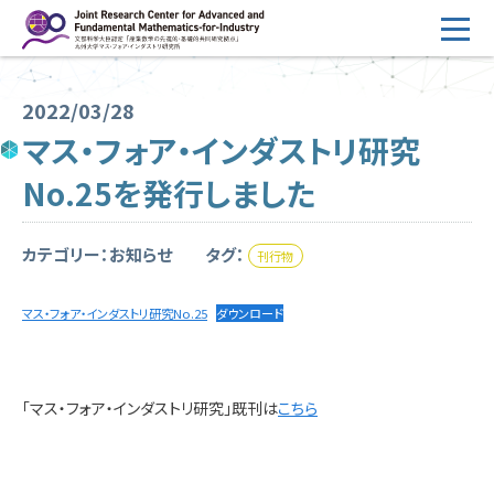
コ
ン
テ
HOME
ン
2022/03/28
概要
ツ
マス・フォア・インダストリ研究
へ
運営
No.25を発行しました
ス
2026年度公募
キ
ッ
カテゴリー：お知らせ
タグ：
刊行物
2026年度 随時募集枠 公募
プ
採択研究・報告書一覧
マス・フォア・インダストリ研究No.25
ダウンロード
イベント情報
会場設備
「マス・フォア・インダストリ研究」既刊は
こちら
研究代表者専用
委員専用