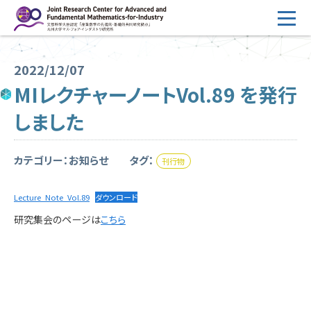
コ
ン
テ
HOME
ン
2022/12/07
概要
ツ
MIレクチャーノートVol.89 を発行
へ
運営
しました
ス
2026年度公募
キ
ッ
カテゴリー：お知らせ
タグ：
刊行物
2026年度 随時募集枠 公募
プ
採択研究・報告書一覧
Lecture_Note_Vol.89
ダウンロード
研究集会のページは
こちら
イベント情報
会場設備
研究代表者専用
委員専用