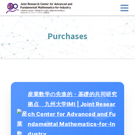
コ
ン
テ
HOME
ン
Purchases
概要
ツ
へ
運営
ス
2026年度公募
キ
ッ
2026年度 随時募集枠 公募
プ
採択研究・報告書一覧
産業数学の先進的・基礎的共同研究
イベント情報
拠点 九州大学IMI | Joint Resear
会場設備
ch Center for Advanced and Fu
ndamental Mathematics-for-In
研究代表者専用
委員専用
dustry