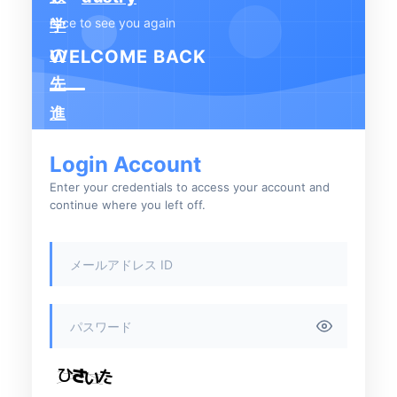
学内専用
検索
Nice to see you again
English
WELCOME BACK
Q&A
アクセス・お問合せ
メルマガ
IMI本サイトへ
Login Account
Enter your credentials to access your account and
continue where you left off.