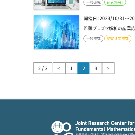
一般研究
研究集会II
開催日：2023/10/31～202
希薄プラズマ解析の産業応
一般研究
短期共同研究
2 / 3
<
1
2
3
>