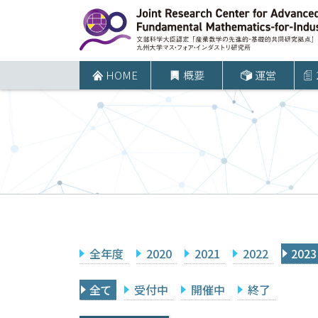
コ
ン
テ
ン
HOME
概要
運営
ツ
へ
ス
キ
ッ
プ
全年度
2020
2021
2022
2023
全て
受付中
開催中
終了