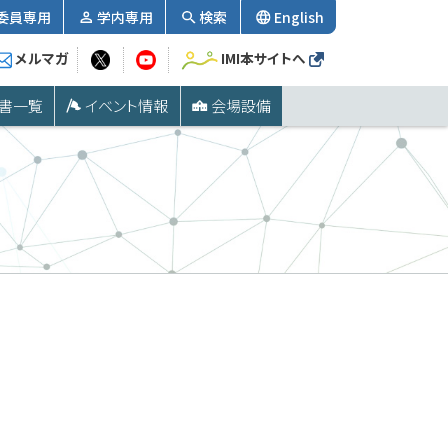
委員専用
学内専用
検索
English
メルマガ
IMI本サイトへ
書一覧
イベント情報
会場設備