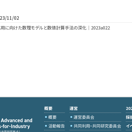
3/11/02
用に向けた数理モデルと数値計算手法の深化｜2023a022
概要
運営
2
概要
運営委員会
採
活動報告
共同利用・共同研究委員会
イ