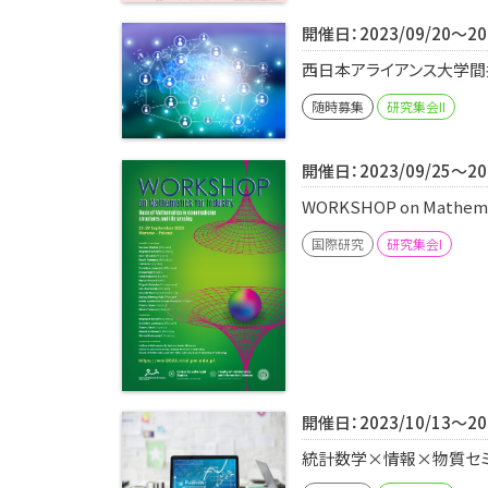
開催日：2023/09/20～202
西日本アライアンス大学間共同PBL
随時募集
研究集会II
開催日：2023/09/25～202
WORKSHOP on Mathemati
国際研究
研究集会I
開催日：2023/10/13～202
統計数学×情報×物質セミナ