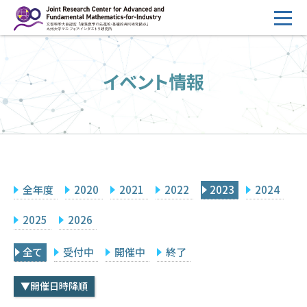
コ
ン
テ
HOME
ン
イベント情報
概要
ツ
へ
運営
ス
2026年度公募
キ
ッ
2026年度 随時募集枠 公募
プ
全年度
2020
2021
2022
2023
2024
採択研究・報告書一覧
イベント情報
2025
2026
会場設備
全て
受付中
開催中
終了
研究代表者専用
委員専用
▼開催日時降順