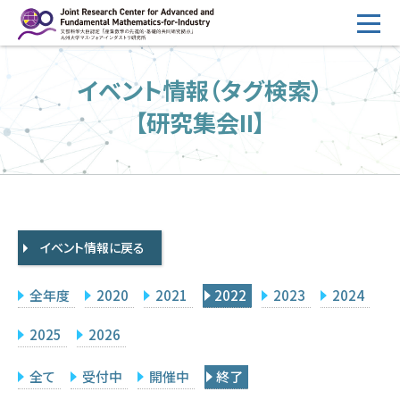
コ
ン
テ
HOME
イベント情報（タグ検索）
ン
概要
ツ
【研究集会II】
へ
運営
ス
2026年度公募
キ
ッ
2026年度 随時募集枠 公募
プ
イベント情報に戻る
採択研究・報告書一覧
イベント情報
全年度
2020
2021
2022
2023
2024
会場設備
2025
2026
研究代表者専用
委員専用
全て
受付中
開催中
終了