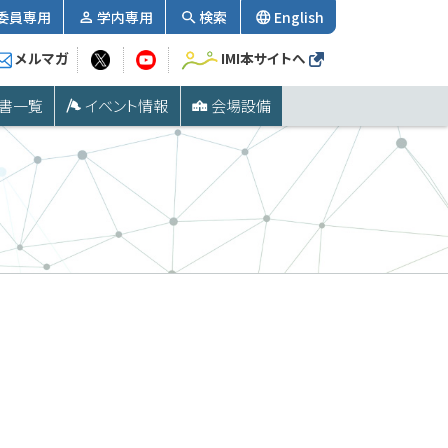
委員専用
学内専用
検索
English
メルマガ
IMI本サイトへ
書一覧
イベント情報
会場設備