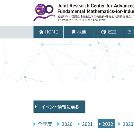
コ
ン
テ
ン
HOME
概要
運営
ツ
へ
ス
キ
ッ
プ
イベント情報に戻る
全年度
2020
2021
2022
2023