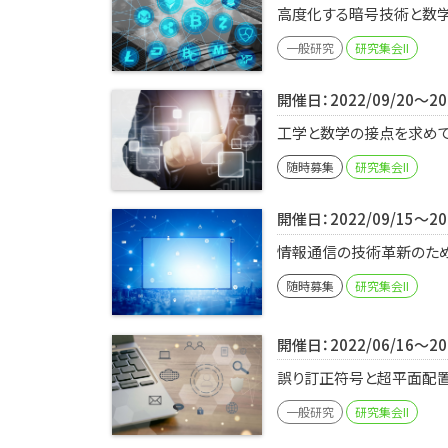
高度化する暗号技術と数学的
一般研究
研究集会II
開催日：2022/09/20～202
工学と数学の接点を求めて｜
随時募集
研究集会II
開催日：2022/09/15～202
情報通信の技術革新のための
随時募集
研究集会II
開催日：2022/06/16～202
誤り訂正符号と超平面配置の
一般研究
研究集会II