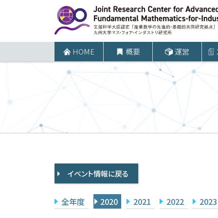
コ
ン
テ
ン
HOME
概要
運営
ツ
へ
ス
キ
ッ
プ
イベント情報に戻る
全年度
2020
2021
2022
2023