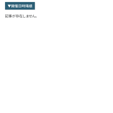
学内専用
検索
▼開催日時降順
English
記事が存在しません。
Q&A
アクセス・お問合せ
メルマガ
IMI本サイトへ