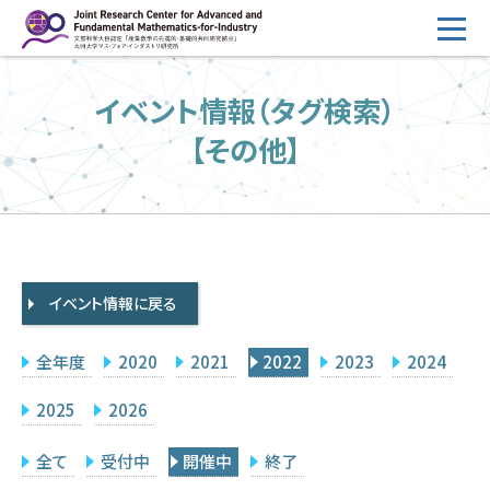
コ
ン
テ
HOME
イベント情報（タグ検索）
ン
概要
ツ
【その他】
へ
運営
ス
2026年度公募
キ
ッ
2026年度 随時募集枠 公募
プ
イベント情報に戻る
採択研究・報告書一覧
イベント情報
全年度
2020
2021
2022
2023
2024
会場設備
2025
2026
研究代表者専用
委員専用
全て
受付中
開催中
終了