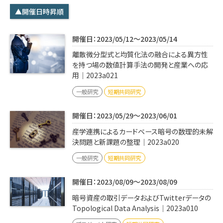
学内専用
検索
▲開催日時昇順
English
開催日：2023/05/12～2023/05/14
Q&A
アクセス・お問合せ
離散微分型式と均質化法の融合による異方性
メルマガ
を持つ場の数値計算手法の開発と産業への応
用｜2023a021
IMI本サイトへ
一般研究
短期共同研究
開催日：2023/05/29～2023/06/01
産学連携によるカードベース暗号の数理的未解
決問題と新課題の整理｜2023a020
一般研究
短期共同研究
開催日：2023/08/09～2023/08/09
暗号資産の取引データおよびTwitterデータの
Topological Data Analysis｜2023a010