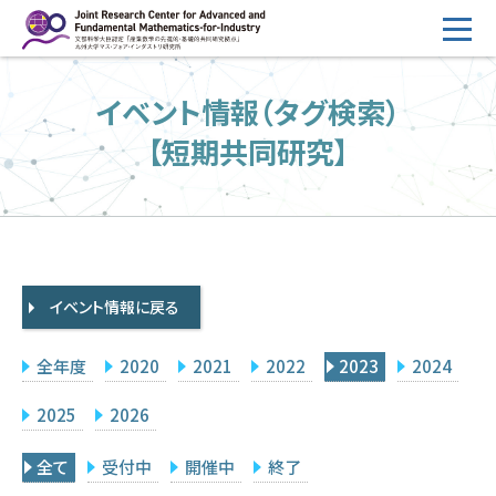
コ
ン
テ
HOME
イベント情報（タグ検索）
ン
概要
ツ
【短期共同研究】
へ
運営
ス
2026年度公募
キ
ッ
2026年度 随時募集枠 公募
プ
イベント情報に戻る
採択研究・報告書一覧
イベント情報
全年度
2020
2021
2022
2023
2024
会場設備
2025
2026
研究代表者専用
委員専用
全て
受付中
開催中
終了