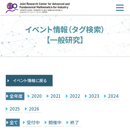
コ
ン
テ
HOME
イベント情報（タグ検索）
ン
概要
ツ
【一般研究】
へ
運営
ス
2026年度公募
キ
ッ
2026年度 随時募集枠 公募
プ
イベント情報に戻る
採択研究・報告書一覧
イベント情報
全年度
2020
2021
2022
2023
2024
会場設備
2025
2026
研究代表者専用
委員専用
全て
受付中
開催中
終了