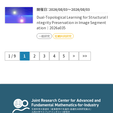
開催日：2026/08/03～2026/08/03
Dual-Topological Learning for Structural I
ntegrity Preservation in Image Segment
ation｜2026a035
一般研究
短期共同研究
1 / 9
1
2
3
4
5
>
>>