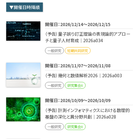
学内専用
検索
▼開催日時降順
English
開催日：2026/12/14～2026/12/15
Q&A
アクセス・お問合せ
（予告）量子誤り訂正理論の表現論的アプロー
メルマガ
チと量子人材育成｜2026a034
IMI本サイトへ
一般研究
短期共同研究
開催日：2026/11/07～2026/11/08
（予告）幾何と数値解析2026｜2026a003
一般研究
研究集会II
開催日：2026/10/09～2026/10/09
（予告）計測インフォマティクスにおける数理的
基盤の深化と異分野共創｜2026a028
一般研究
研究集会II