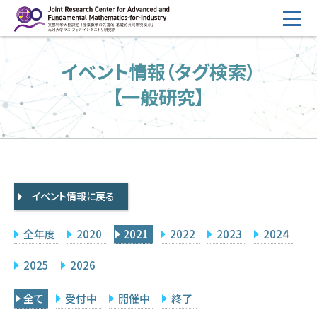
コ
ン
テ
HOME
イベント情報（タグ検索）
ン
概要
ツ
【一般研究】
へ
運営
ス
2026年度公募
キ
ッ
2026年度 随時募集枠 公募
プ
イベント情報に戻る
採択研究・報告書一覧
イベント情報
全年度
2020
2021
2022
2023
2024
会場設備
2025
2026
研究代表者専用
委員専用
全て
受付中
開催中
終了