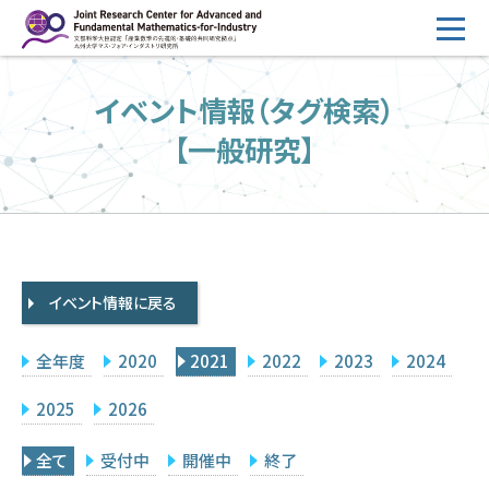
コ
ン
テ
HOME
イベント情報（タグ検索）
ン
概要
ツ
【一般研究】
へ
運営
ス
2026年度公募
キ
ッ
2026年度 随時募集枠 公募
プ
イベント情報に戻る
採択研究・報告書一覧
イベント情報
全年度
2020
2021
2022
2023
2024
会場設備
2025
2026
研究代表者専用
委員専用
全て
受付中
開催中
終了