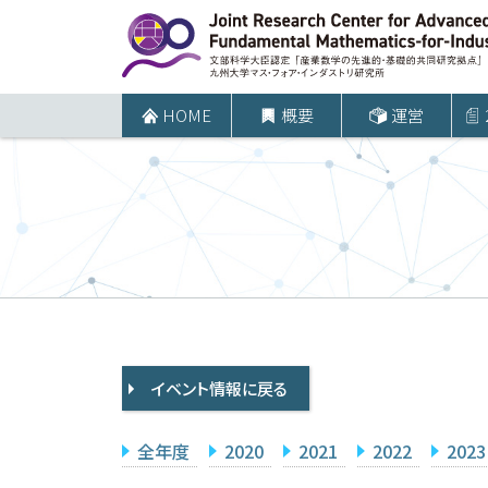
コ
ン
テ
ン
HOME
概要
運営
ツ
へ
ス
キ
ッ
プ
イベント情報に戻る
全年度
2020
2021
2022
2023