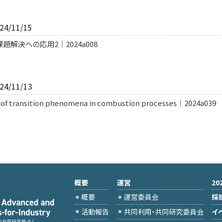
4/11/15
解決への応用2｜2024a008
4/11/13
n of transition phenomena in combustion processes｜2024a039
概要
運営
2
概要
運営委員会
採
活動報告
共同利用・共同研究委員会
イ