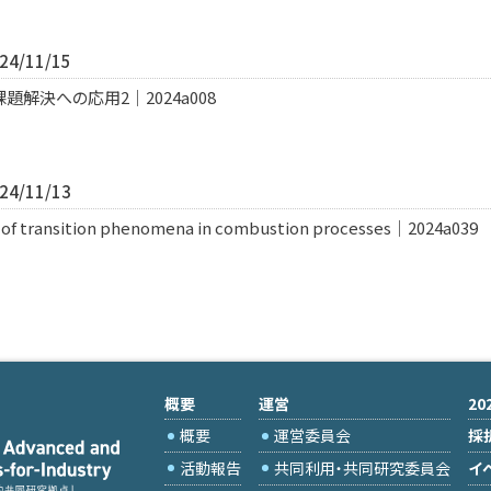
4/11/15
解決への応用2｜2024a008
4/11/13
n of transition phenomena in combustion processes｜2024a039
概要
運営
2
概要
運営委員会
採
活動報告
共同利用・共同研究委員会
イ