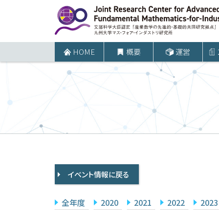
コ
ン
テ
ン
HOME
概要
運営
ツ
へ
ス
キ
ッ
プ
イベント情報に戻る
全年度
2020
2021
2022
2023