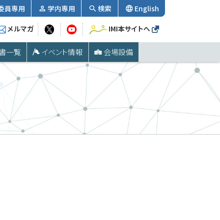
委員専用
学内専用
検索
English
メルマガ
IMI本サイトへ
書一覧
イベント情報
会場設備