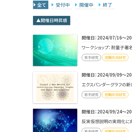
全て
受付中
開催中
終了
▲開催日時昇順
開催日：2024/07/16～202
ワークショップ：耐量⼦署名
若手研究
短期共同研究
開催日：2024/09/09～202
エクスパンダーグラフの新し
若手研究
短期共同研究
開催日：2024/09/24～202
反実仮想説明の実用化に向け
若手研究
短期共同研究