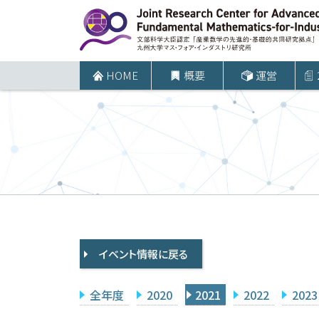
コ
ン
テ
ン
HOME
概要
運営
ツ
へ
ス
キ
ッ
プ
イベント情報に戻る
全年度
2020
2021
2022
2023