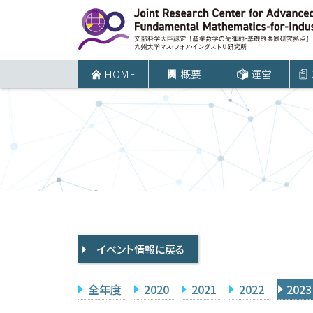
コ
ン
テ
ン
HOME
概要
運営
ツ
へ
ス
キ
ッ
プ
イベント情報に戻る
全年度
2020
2021
2022
2023