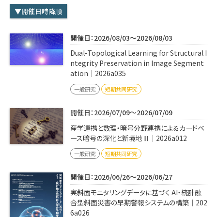
学内専用
検索
▼開催日時降順
English
開催日：2026/08/03～2026/08/03
Q&A
アクセス・お問合せ
Dual-Topological Learning for Structural I
メルマガ
ntegrity Preservation in Image Segment
ation｜2026a035
IMI本サイトへ
一般研究
短期共同研究
開催日：2026/07/09～2026/07/09
産学連携と数理・暗号分野連携によるカードベ
ース暗号の深化と新境地Ⅲ｜2026a012
一般研究
短期共同研究
開催日：2026/06/26～2026/06/27
実斜面モニタリングデータに基づく AI・統計融
合型斜面災害の早期警報システムの構築｜202
6a026