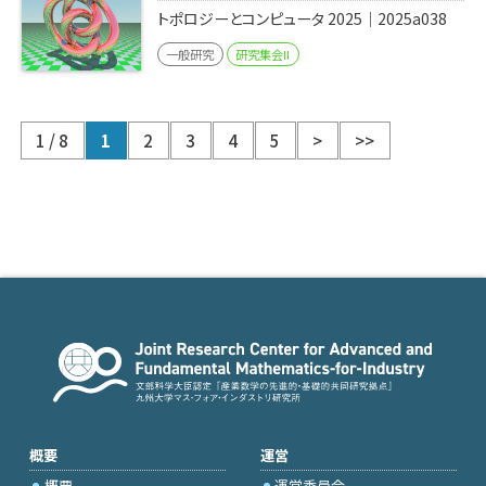
トポロジーとコンピュータ 2025｜2025a038
一般研究
研究集会II
1 / 8
1
2
3
4
5
>
>>
概要
運営
概要
運営委員会