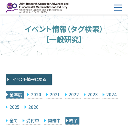
コ
ン
テ
HOME
イベント情報（タグ検索）
ン
概要
ツ
【一般研究】
へ
運営
ス
2026年度公募
キ
ッ
2026年度 随時募集枠 公募
プ
イベント情報に戻る
採択研究・報告書一覧
イベント情報
全年度
2020
2021
2022
2023
2024
会場設備
2025
2026
研究代表者専用
委員専用
全て
受付中
開催中
終了