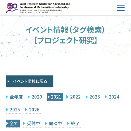
コ
ン
テ
HOME
イベント情報（タグ検索）
ン
概要
ツ
【プロジェクト研究】
へ
運営
ス
2026年度公募
キ
ッ
2026年度 随時募集枠 公募
プ
イベント情報に戻る
採択研究・報告書一覧
イベント情報
全年度
2020
2021
2022
2023
2024
会場設備
2025
2026
研究代表者専用
委員専用
全て
受付中
開催中
終了