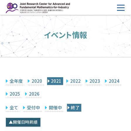
コ
ン
テ
HOME
ン
イベント情報
概要
ツ
へ
運営
ス
2026年度公募
キ
ッ
2026年度 随時募集枠 公募
プ
全年度
2020
2021
2022
2023
2024
採択研究・報告書一覧
イベント情報
2025
2026
会場設備
全て
受付中
開催中
終了
研究代表者専用
委員専用
▲開催日時昇順