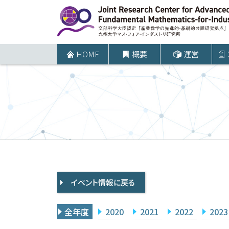
コ
ン
テ
ン
HOME
概要
運営
ツ
へ
ス
キ
ッ
プ
イベント情報に戻る
全年度
2020
2021
2022
2023