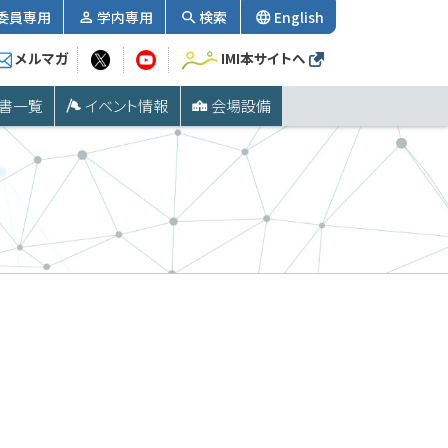
委員専用
学内専用
検索
English
メルマガ
IMI本サイトへ
書一覧
イベント情報
会場設備